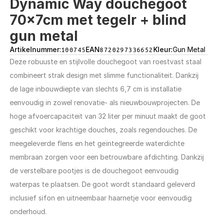
Dynamic Way douchegoot 
70x7cm met tegelr + blind 
gun metal
Artikelnummer:
100745
EAN
8720297336652
Kleur:
Gun Metal
Deze robuuste en stijlvolle douchegoot van roestvast staal 
combineert strak design met slimme functionaliteit. Dankzij 
de lage inbouwdiepte van slechts 6,7 cm is installatie 
eenvoudig in zowel renovatie- als nieuwbouwprojecten. De 
hoge afvoercapaciteit van 32 liter per minuut maakt de goot 
geschikt voor krachtige douches, zoals regendouches. De 
meegeleverde flens en het geïntegreerde waterdichte 
membraan zorgen voor een betrouwbare afdichting. Dankzij 
de verstelbare pootjes is de douchegoot eenvoudig 
waterpas te plaatsen. De goot wordt standaard geleverd 
inclusief sifon en uitneembaar haarnetje voor eenvoudig 
onderhoud.