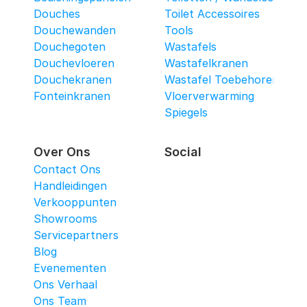
Douches
Toilet Accessoires
Douchewanden
Tools
Douchegoten
Wastafels
Douchevloeren
Wastafelkranen
Douchekranen
Wastafel Toebehoren
Fonteinkranen
Vloerverwarming
Spiegels
Over Ons
Social
Contact Ons
Handleidingen
Verkooppunten
Showrooms
Servicepartners
Blog
Evenementen
Ons Verhaal
Ons Team