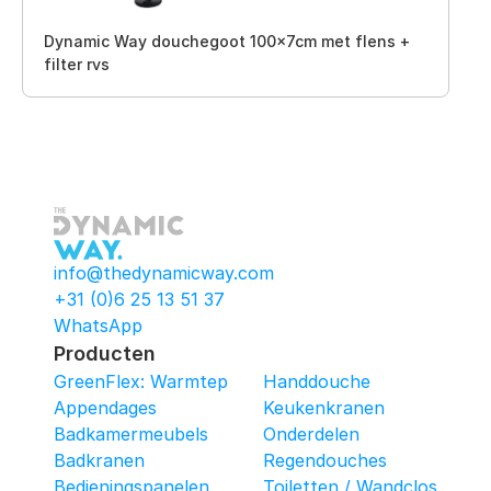
Dynamic Way douchegoot 100x7cm met flens +
filter rvs
info@thedynamicway.com
+31 (0)6 25 13 51 37
WhatsApp
Producten
GreenFlex: Warmtepomop-Box
Handdouche
Appendages
Keukenkranen
Badkamermeubels
Onderdelen
Badkranen
Regendouches
Bedieningspanelen
Toiletten / Wandcloset