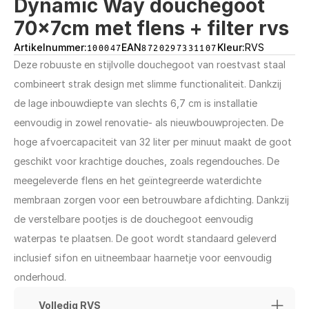
Dynamic Way douchegoot 
70x7cm met flens + filter rvs
Artikelnummer:
100047
EAN
8720297331107
Kleur:
RVS
Deze robuuste en stijlvolle douchegoot van roestvast staal 
combineert strak design met slimme functionaliteit. Dankzij 
de lage inbouwdiepte van slechts 6,7 cm is installatie 
eenvoudig in zowel renovatie- als nieuwbouwprojecten. De 
hoge afvoercapaciteit van 32 liter per minuut maakt de goot 
geschikt voor krachtige douches, zoals regendouches. De 
meegeleverde flens en het geïntegreerde waterdichte 
membraan zorgen voor een betrouwbare afdichting. Dankzij 
de verstelbare pootjes is de douchegoot eenvoudig 
waterpas te plaatsen. De goot wordt standaard geleverd 
inclusief sifon en uitneembaar haarnetje voor eenvoudig 
onderhoud.
Volledig RVS