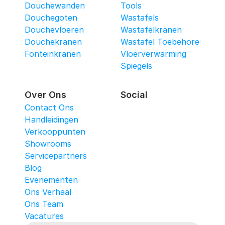
Douchewanden
Tools
Douchegoten
Wastafels
Douchevloeren
Wastafelkranen
Douchekranen
Wastafel Toebehoren
Fonteinkranen
Vloerverwarming
Spiegels
Over Ons
Social
Contact Ons
Handleidingen
Verkooppunten
Showrooms
Servicepartners
Blog
Evenementen
Ons Verhaal
Ons Team
Vacatures