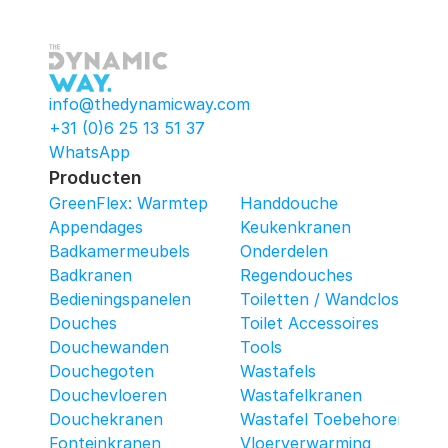
info@thedynamicway.com
+31 (0)6 25 13 51 37
WhatsApp
Producten
GreenFlex: Warmtepomop-Box
Handdouche
Appendages
Keukenkranen
Badkamermeubels
Onderdelen
Badkranen
Regendouches
Bedieningspanelen
Toiletten / Wandcloset
Douches
Toilet Accessoires
Douchewanden
Tools
Douchegoten
Wastafels
Douchevloeren
Wastafelkranen
Douchekranen
Wastafel Toebehoren
Fonteinkranen
Vloerverwarming