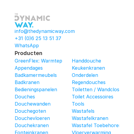
info@thedynamicway.com
+31 (0)6 25 13 51 37
WhatsApp
Producten
GreenFlex: Warmtepomop-Box
Handdouche
Appendages
Keukenkranen
Badkamermeubels
Onderdelen
Badkranen
Regendouches
Bedieningspanelen
Toiletten / Wandcloset
Douches
Toilet Accessoires
Douchewanden
Tools
Douchegoten
Wastafels
Douchevloeren
Wastafelkranen
Douchekranen
Wastafel Toebehoren
Fonteinkranen
Vloerverwarming