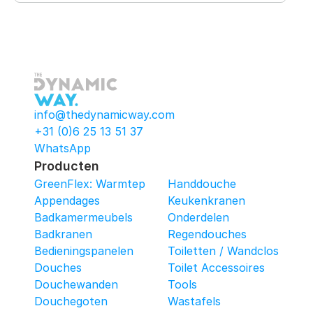
info@thedynamicway.com
+31 (0)6 25 13 51 37
WhatsApp
Producten
GreenFlex: Warmtepomop-Box
Handdouche
Appendages
Keukenkranen
Badkamermeubels
Onderdelen
Badkranen
Regendouches
Bedieningspanelen
Toiletten / Wandcloset
Douches
Toilet Accessoires
Douchewanden
Tools
Douchegoten
Wastafels