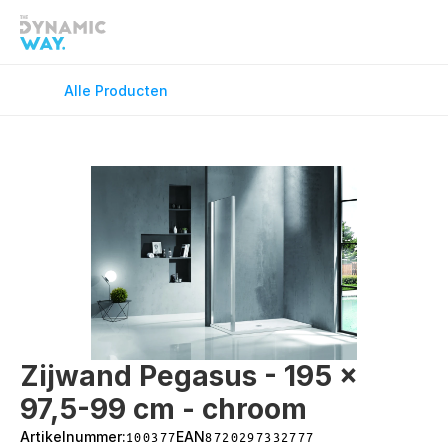
Douchekranen
Douchevloe
Fonteinkranen
GreenFlex
Alle Producten
Keukenkranen
Onderdele
Spiegels
Toilet Acce
Vloerverwarming
Wandcloset
Wastafelkranen
Wastafel T
Zijwand Pegasus - 195 x 
97,5-99 cm - chroom
Artikelnummer:
100377
EAN
8720297332777