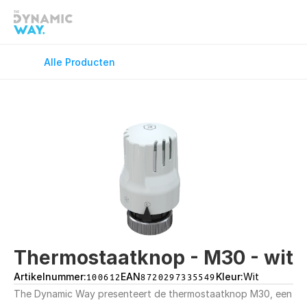
Douchekranen
Douchevloe
Fonteinkranen
GreenFlex
Alle Producten
Keukenkranen
Onderdele
Spiegels
Toilet Acce
Vloerverwarming
Wandcloset
Wastafelkranen
Wastafel T
Thermostaatknop - M30 - wit
Artikelnummer:
100612
EAN
8720297335549
Kleur:
Wit
The Dynamic Way presenteert de thermostaatknop M30, een 