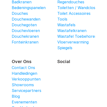
Badkranen
Regendouches
Bedieningspanelen
Toiletten / Wandcloset
Douches
Toilet Accessoires
Douchewanden
Tools
Douchegoten
Wastafels
Douchevloeren
Wastafelkranen
Douchekranen
Wastafel Toebehoren
Fonteinkranen
Vloerverwarming
Spiegels
Over Ons
Social
Contact Ons
Handleidingen
Verkooppunten
Showrooms
Servicepartners
Blog
Evenementen