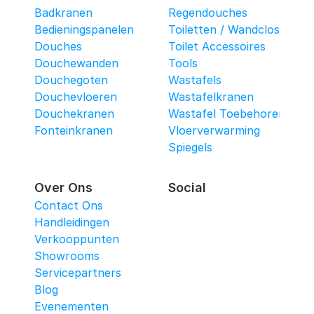
Badkranen
Regendouches
Bedieningspanelen
Toiletten / Wandcloset
Douches
Toilet Accessoires
Douchewanden
Tools
Douchegoten
Wastafels
Douchevloeren
Wastafelkranen
Douchekranen
Wastafel Toebehoren
Fonteinkranen
Vloerverwarming
Spiegels
Over Ons
Social
Contact Ons
Handleidingen
Verkooppunten
Showrooms
Servicepartners
Blog
Evenementen