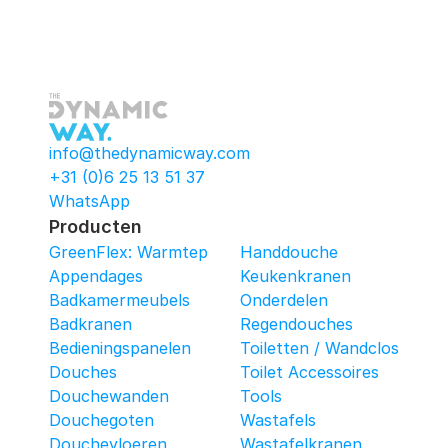
info@thedynamicway.com
+31 (0)6 25 13 51 37
WhatsApp
Producten
GreenFlex: Warmtepomop-Box
Handdouche
Appendages
Keukenkranen
Badkamermeubels
Onderdelen
Badkranen
Regendouches
Bedieningspanelen
Toiletten / Wandcloset
Douches
Toilet Accessoires
Douchewanden
Tools
Douchegoten
Wastafels
Douchevloeren
Wastafelkranen