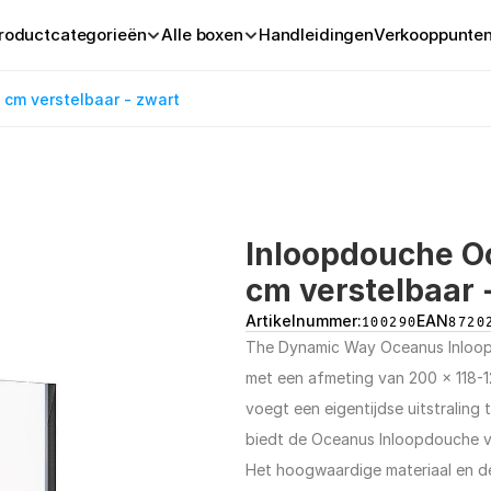
roductcategorieën
Alle boxen
Handleidingen
Verkooppunte
 cm verstelbaar - zwart
Inloopdouche Oc
cm verstelbaar 
Artikelnummer:
100290
EAN
8720
The Dynamic Way Oceanus Inloopd
met een afmeting van 200 x 118-12
voegt een eigentijdse uitstraling 
biedt de Oceanus Inloopdouche vo
Het hoogwaardige materiaal en d