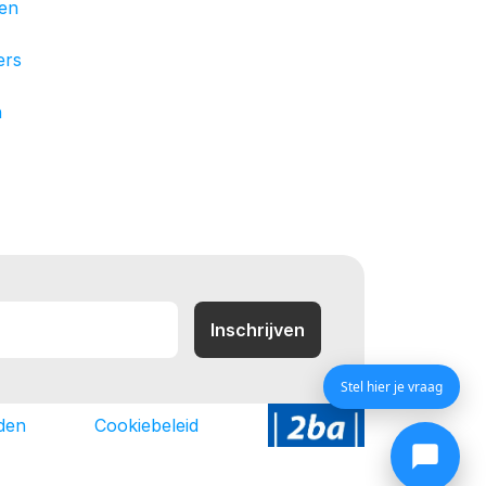
en
ers
n
Stel hier je vraag
den
Cookiebeleid