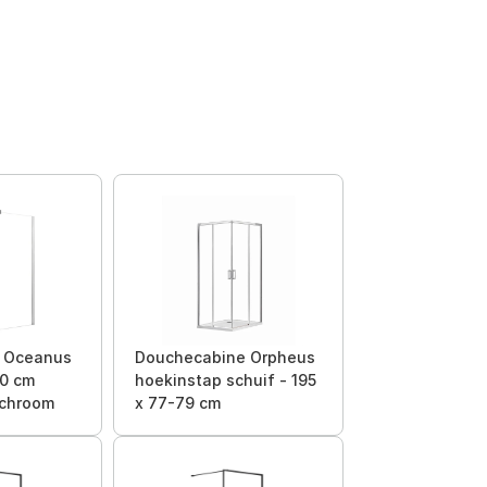
e Oceanus
Douchecabine Orpheus
20 cm
hoekinstap schuif - 195
 chroom
x 77-79 cm