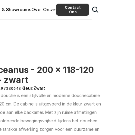
Contact
n & Showrooms
Over Ons
Ons
eanus - 200 x 118-120 
- zwart
297330643
Kleur:
Zwart
ouche is een stijlvolle en moderne douchecabine 
0 cm. De cabine is uitgevoerd in de kleur zwart en 
toe aan elke badkamer. Met zijn ruime afmetingen 
ldoende bewegingsvrijheid tijdens het douchen. 
e strakke afwerking zorgen voor een duurzame en 