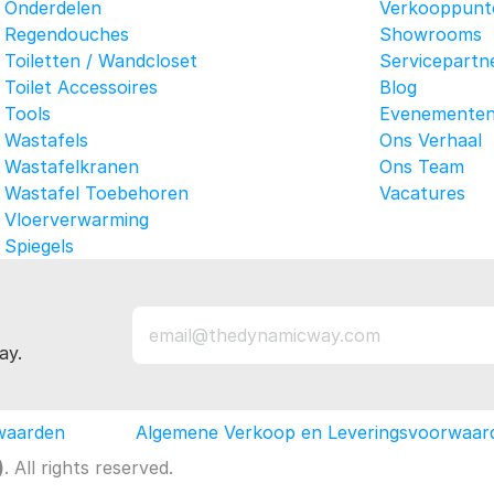
Onderdelen
Verkooppunt
Regendouches
Showrooms
Toiletten / Wandcloset
Servicepartn
Toilet Accessoires
Blog
Tools
Evenemente
Wastafels
Ons Verhaal
Wastafelkranen
Ons Team
Wastafel Toebehoren
Vacatures
Vloerverwarming
Spiegels
ay.
waarden
Algemene Verkoop en Leveringsvoorwaar
)
. All rights reserved.