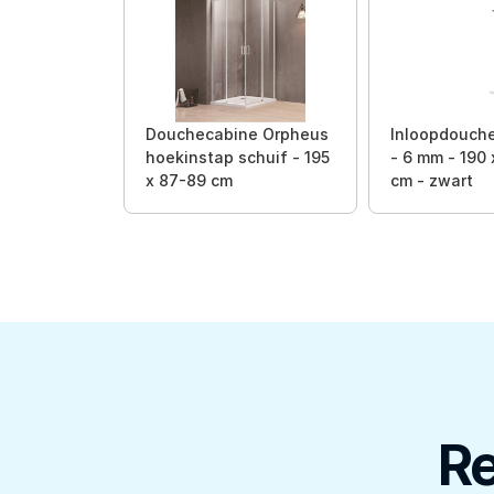
Douchecabine Orpheus
Inloopdouch
hoekinstap schuif - 195
- 6 mm - 190 
x 87-89 cm
cm - zwart
Re