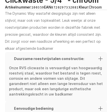
Clickwaste - 5/4" - chroom
Artikelnummer:
100359
EAN
8720297332081
Kleur:
Chroom
The Dynamic Way wastafel designplugs zijn niet alleen 
stijlvol, maar ook van topkwaliteit. Leuk weetje: al onze 
roestvrijstalen producten worden in dezelfde fabriek met⁠ 
precisie gecoat, waardoor de kleuren altijd consistent zijn. 
⁠Dit zorgt voor een naadloze afwerking en een perfect op 
elkaar afgestemde badkamer
Duurzame roestvrijstalen constructie:
Onze RVS clicwaste is vervaardigd van hoogwaardig 
roestvrij staal, waardoor het bestand is tegen roest, 
corrosie en andere vormen van slijtage. Dit 
garandeert niet alleen een lange levensduur van het 
product, maar ook een langdurige esthetische 
aantrekkingskracht in uw badkamer
Eenvoudige bediening