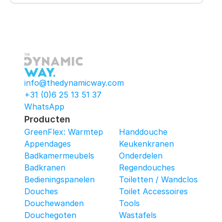
info@thedynamicway.com
+31 (0)6 25 13 51 37
WhatsApp
Producten
GreenFlex: Warmtepomop-Box
Handdouche
Appendages
Keukenkranen
Badkamermeubels
Onderdelen
Badkranen
Regendouches
Bedieningspanelen
Toiletten / Wandcloset
Douches
Toilet Accessoires
Douchewanden
Tools
Douchegoten
Wastafels