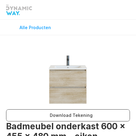
Douchekranen
Douchevloe
Fonteinkranen
GreenFlex
Alle Producten
Keukenkranen
Onderdele
Spiegels
Toilet Acce
Vloerverwarming
Wandcloset
Wastafelkranen
Wastafel T
Download Tekening
Badmeubel onderkast 600 x 