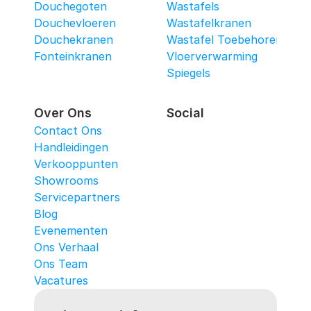
Douchegoten
Wastafels
Douchevloeren
Wastafelkranen
Douchekranen
Wastafel Toebehoren
Fonteinkranen
Vloerverwarming
Spiegels
Over Ons
Social
Contact Ons
Handleidingen
Verkooppunten
Showrooms
Servicepartners
Blog
Evenementen
Ons Verhaal
Ons Team
Vacatures