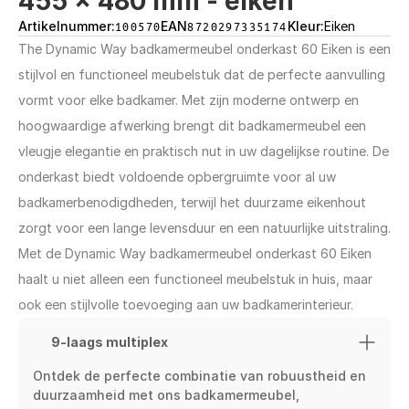
455 x 480 mm - eiken
Artikelnummer:
100570
EAN
8720297335174
Kleur:
Eiken
The Dynamic Way badkamermeubel onderkast 60 Eiken is een 
stijlvol en functioneel meubelstuk dat de perfecte aanvulling 
vormt voor elke badkamer. Met zijn moderne ontwerp en 
hoogwaardige afwerking brengt dit badkamermeubel een 
vleugje elegantie en praktisch nut in uw dagelijkse routine. De 
onderkast biedt voldoende opbergruimte voor al uw 
badkamerbenodigdheden, terwijl het duurzame eikenhout 
zorgt voor een lange levensduur en een natuurlijke uitstraling. 
Met de Dynamic Way badkamermeubel onderkast 60 Eiken 
haalt u niet alleen een functioneel meubelstuk in huis, maar 
ook een stijlvolle toevoeging aan uw badkamerinterieur.
9-laags multiplex
Ontdek de perfecte combinatie van robuustheid en 
duurzaamheid met ons badkamermeubel, 