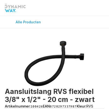
Douchekranen
Douchevloe
Fonteinkranen
GreenFlex
Alle Producten
Keukenkranen
Onderdele
Spiegels
Toilet Acce
Vloerverwarming
Wandcloset
Wastafelkranen
Wastafel T
Aansluitslang RVS flexibel 
3/8" x 1/2" - 20 cm - zwart
Artikelnummer:
100426
EAN
8720297337987
Kleur:
RVS