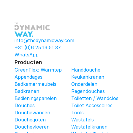
info@thedynamicway.com
+31 (0)6 25 13 51 37
WhatsApp
Producten
GreenFlex: Warmtepomop-Box
Handdouche
Appendages
Keukenkranen
Badkamermeubels
Onderdelen
Badkranen
Regendouches
Bedieningspanelen
Toiletten / Wandcloset
Douches
Toilet Accessoires
Douchewanden
Tools
Douchegoten
Wastafels
Douchevloeren
Wastafelkranen