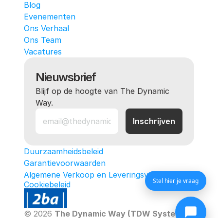
Blog
Evenementen
Ons Verhaal
Ons Team
Vacatures
Nieuwsbrief
Blijf op de hoogte van The Dynamic 
Way.
Duurzaamheidsbeleid
Garantievoorwaarden
Algemene Verkoop en Leveringsvoorwaarden
Stel hier je vraag
Cookiebeleid
© 2026 
The Dynamic Way (TDW Systems)
. All ri