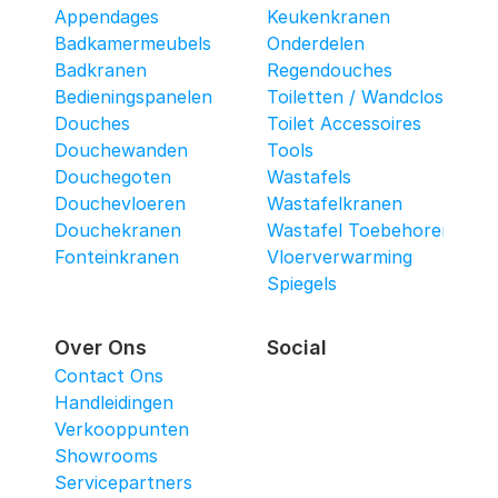
Appendages
Keukenkranen
Badkamermeubels
Onderdelen
Badkranen
Regendouches
Bedieningspanelen
Toiletten / Wandcloset
Douches
Toilet Accessoires
Douchewanden
Tools
Douchegoten
Wastafels
Douchevloeren
Wastafelkranen
Douchekranen
Wastafel Toebehoren
Fonteinkranen
Vloerverwarming
Spiegels
Over Ons
Social
Contact Ons
Handleidingen
Verkooppunten
Showrooms
Servicepartners