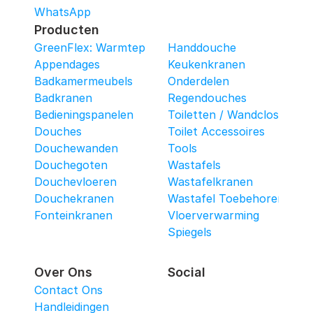
WhatsApp
Producten
GreenFlex: Warmtepomop-Box
Handdouche
Appendages
Keukenkranen
Badkamermeubels
Onderdelen
Badkranen
Regendouches
Bedieningspanelen
Toiletten / Wandcloset
Douches
Toilet Accessoires
Douchewanden
Tools
Douchegoten
Wastafels
Douchevloeren
Wastafelkranen
Douchekranen
Wastafel Toebehoren
Fonteinkranen
Vloerverwarming
Spiegels
Over Ons
Social
Contact Ons
Handleidingen