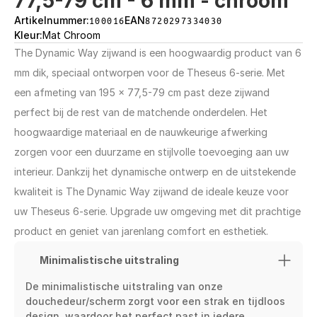
77,5-79 cm - 6 mm - chroom
Artikelnummer:
100016
EAN
8720297334030
Kleur:
Mat Chroom
The Dynamic Way zijwand is een hoogwaardig product van 6 
mm dik, speciaal ontworpen voor de Theseus 6-serie. Met 
een afmeting van 195 x 77,5-79 cm past deze zijwand 
perfect bij de rest van de matchende onderdelen. Het 
hoogwaardige materiaal en de nauwkeurige afwerking 
zorgen voor een duurzame en stijlvolle toevoeging aan uw 
interieur. Dankzij het dynamische ontwerp en de uitstekende 
kwaliteit is The Dynamic Way zijwand de ideale keuze voor 
uw Theseus 6-serie. Upgrade uw omgeving met dit prachtige 
product en geniet van jarenlang comfort en esthetiek.
Minimalistische uitstraling
De minimalistische uitstraling van onze 
douchedeur/scherm zorgt voor een strak en tijdloos 
design, waardoor het perfect past in iedere 