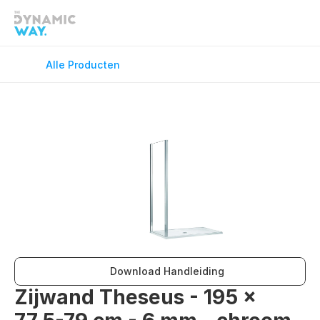
Douchekranen
Douchevloe
Fonteinkranen
GreenFlex
Alle Producten
Keukenkranen
Onderdele
Spiegels
Toilet Acce
Vloerverwarming
Wandcloset
Wastafelkranen
Wastafel T
Download Handleiding
Zijwand Theseus - 195 x 