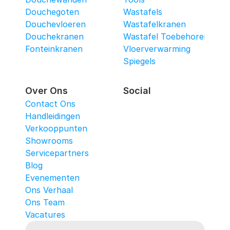
Douchegoten
Wastafels
Douchevloeren
Wastafelkranen
Douchekranen
Wastafel Toebehoren
Fonteinkranen
Vloerverwarming
Spiegels
Over Ons
Social
Contact Ons
Handleidingen
Verkooppunten
Showrooms
Servicepartners
Blog
Evenementen
Ons Verhaal
Ons Team
Vacatures