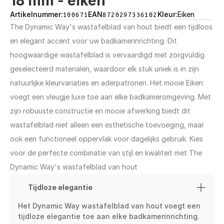
18 mm - eiken
Artikelnummer:
100671
EAN
8720297336102
Kleur:
Eiken
The Dynamic Way's wastafelblad van hout biedt een tijdloos 
en elegant accent voor uw badkamerinrichting. Dit 
hoogwaardige wastafelblad is vervaardigd met zorgvuldig 
geselecteerd materialen, waardoor elk stuk uniek is in zijn 
natuurlijke kleurvariaties en aderpatronen. Het mooie Eiken 
voegt een vleugje luxe toe aan elke badkameromgeving. Met 
zijn robuuste constructie en mooie afwerking biedt dit 
wastafelblad niet alleen een esthetische toevoeging, maar 
ook een functioneel oppervlak voor dagelijks gebruik. Kies 
voor de perfecte combinatie van stijl en kwaliteit met The 
Dynamic Way's wastafelblad van hout
Tijdloze elegantie
Het Dynamic Way wastafelblad van hout voegt een 
tijdloze elegantie toe aan elke badkamerinrichting. 