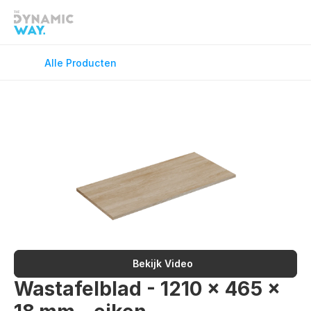
Douchekranen
Douchevloe
Fonteinkranen
GreenFlex
Alle Producten
Keukenkranen
Onderdele
Spiegels
Toilet Acce
Vloerverwarming
Wandcloset
Wastafelkranen
Wastafel T
Bekijk Video
Wastafelblad - 1210 x 465 x 