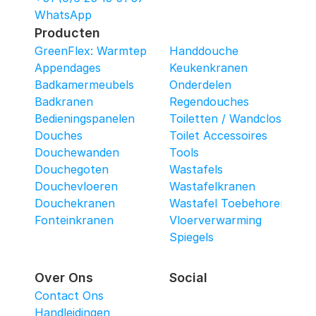
WhatsApp
Producten
GreenFlex: Warmtepomop-Box
Handdouche
Appendages
Keukenkranen
Badkamermeubels
Onderdelen
Badkranen
Regendouches
Bedieningspanelen
Toiletten / Wandcloset
Douches
Toilet Accessoires
Douchewanden
Tools
Douchegoten
Wastafels
Douchevloeren
Wastafelkranen
Douchekranen
Wastafel Toebehoren
Fonteinkranen
Vloerverwarming
Spiegels
Over Ons
Social
Contact Ons
Handleidingen