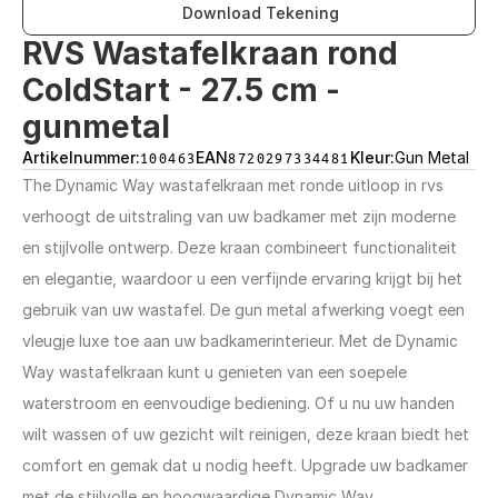
Download Tekening
RVS Wastafelkraan rond 
ColdStart - 27.5 cm - 
gunmetal
Artikelnummer:
100463
EAN
8720297334481
Kleur:
Gun Metal
The Dynamic Way wastafelkraan met ronde uitloop in rvs 
verhoogt de uitstraling van uw badkamer met zijn moderne 
en stijlvolle ontwerp. Deze kraan combineert functionaliteit 
en elegantie, waardoor u een verfijnde ervaring krijgt bij het 
gebruik van uw wastafel. De gun metal afwerking voegt een 
vleugje luxe toe aan uw badkamerinterieur. Met de Dynamic 
Way wastafelkraan kunt u genieten van een soepele 
waterstroom en eenvoudige bediening. Of u nu uw handen 
wilt wassen of uw gezicht wilt reinigen, deze kraan biedt het 
comfort en gemak dat u nodig heeft. Upgrade uw badkamer 
met de stijlvolle en hoogwaardige Dynamic Way 