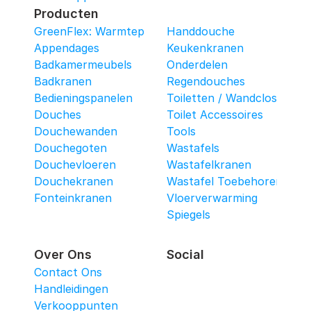
Producten
GreenFlex: Warmtepomop-Box
Handdouche
Appendages
Keukenkranen
Badkamermeubels
Onderdelen
Badkranen
Regendouches
Bedieningspanelen
Toiletten / Wandcloset
Douches
Toilet Accessoires
Douchewanden
Tools
Douchegoten
Wastafels
Douchevloeren
Wastafelkranen
Douchekranen
Wastafel Toebehoren
Fonteinkranen
Vloerverwarming
Spiegels
Over Ons
Social
Contact Ons
Handleidingen
Verkooppunten