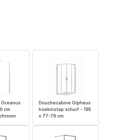
e Oceanus
Douchecabine Orpheus
20 cm
hoekinstap schuif - 195
 chroom
x 77-79 cm