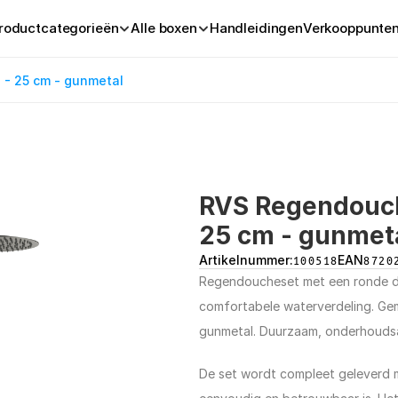
roductcategorieën
Alle boxen
Handleidingen
Verkooppunte
- 25 cm - gunmetal
RVS Regendouch
25 cm - gunmet
Artikelnummer:
100518
EAN
8720
Regendoucheset met een ronde do
comfortabele waterverdeling. Gema
gunmetal. Duurzaam, onderhoudsar
De set wordt compleet geleverd m