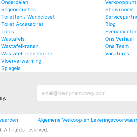
Onderdelen
Verkooppunt
Regendouches
Showrooms
Toiletten / Wandcloset
Servicepartn
Toilet Accessoires
Blog
Tools
Evenemente
Wastafels
Ons Verhaal
Wastafelkranen
Ons Team
Wastafel Toebehoren
Vacatures
Vloerverwarming
Spiegels
ay.
waarden
Algemene Verkoop en Leveringsvoorwaar
)
. All rights reserved.