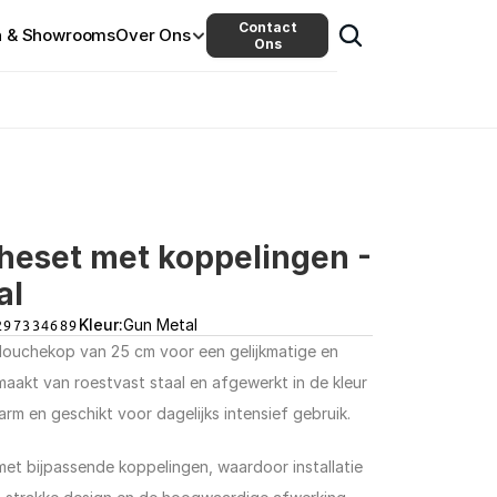
Contact
n & Showrooms
Over Ons
Ons
eset met koppelingen - 
al
297334689
Kleur:
Gun Metal
uchekop van 25 cm voor een gelijkmatige en 
akt van roestvast staal en afgewerkt in de kleur 
m en geschikt voor dagelijks intensief gebruik.
et bijpassende koppelingen, waardoor installatie 