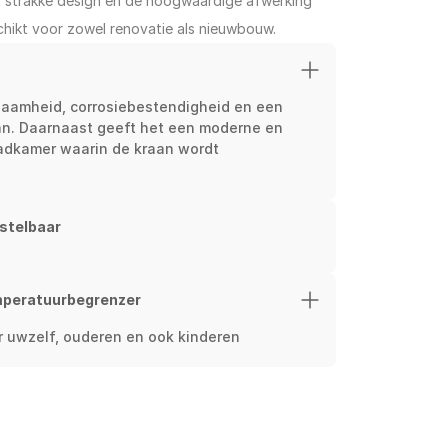
 strakke design en de hoogwaardige afwerking 
ikt voor zowel renovatie als nieuwbouw.
zaamheid, corrosiebestendigheid en een 
an. Daarnaast geeft het een moderne en 
 badkamer waarin de kraan wordt 
rstelbaar
mperatuurbegrenzer
or uwzelf, ouderen en ook kinderen