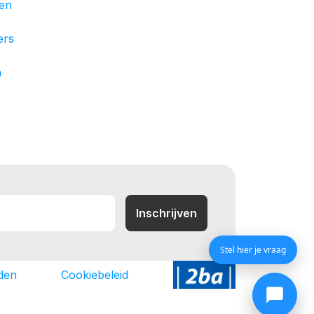
en
ers
n
Stel hier je vraag
den
Cookiebeleid