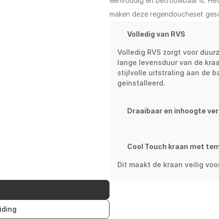
eenvoudig en betrouwbaar is. Het
maken deze regendoucheset gesch
Volledig van RVS
Volledig RVS zorgt voor duur
lange levensduur van de kra
stijlvolle uitstraling aan de
geïnstalleerd.
Draaibaar en inhoogte ve
Cool Touch kraan met te
Dit maakt de kraan veilig vo
iding