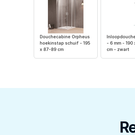
Douchecabine Orpheus
Inloopdouch
hoekinstap schuif - 195
- 6 mm - 190 
x 87-89 cm
cm - zwart
Re