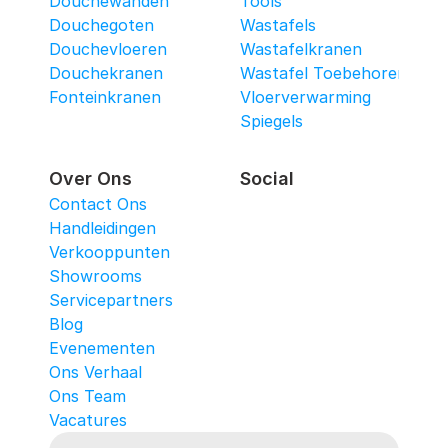
Douchewanden
Tools
Douchegoten
Wastafels
Douchevloeren
Wastafelkranen
Douchekranen
Wastafel Toebehoren
Fonteinkranen
Vloerverwarming
Spiegels
Over Ons
Social
Contact Ons
Handleidingen
Verkooppunten
Showrooms
Servicepartners
Blog
Evenementen
Ons Verhaal
Ons Team
Vacatures