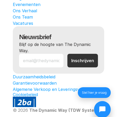
Evenementen
Ons Verhaal
Ons Team
Vacatures
Nieuwsbrief
Blijf op de hoogte van The Dynamic 
Way.
Duurzaamheidsbeleid
Garantievoorwaarden
Algemene Verkoop en Leveringsvoorwaarden
Stel hier je vraag
Cookiebeleid
© 2026 
The Dynamic Way (TDW Systems)
. All ri