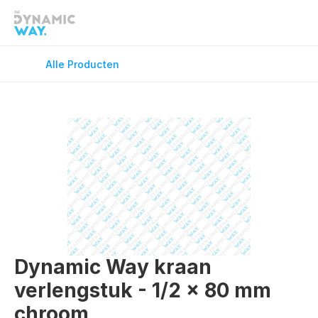
Douchekranen
Douchevloe
Fonteinkranen
GreenFlex
Alle Producten
Keukenkranen
Onderdele
Spiegels
Toilet Acce
Vloerverwarming
Wandcloset
Wastafelkranen
Wastafel T
Dynamic Way kraan 
verlengstuk - 1/2 x 80 mm 
chroom