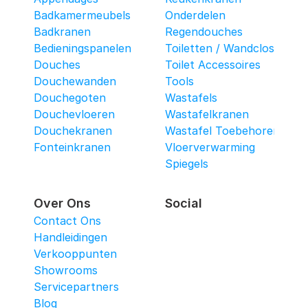
Badkamermeubels
Onderdelen
Badkranen
Regendouches
Bedieningspanelen
Toiletten / Wandcloset
Douches
Toilet Accessoires
Douchewanden
Tools
Douchegoten
Wastafels
Douchevloeren
Wastafelkranen
Douchekranen
Wastafel Toebehoren
Fonteinkranen
Vloerverwarming
Spiegels
Over Ons
Social
Contact Ons
Handleidingen
Verkooppunten
Showrooms
Servicepartners
Blog