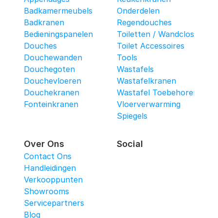
Badkamermeubels
Onderdelen
Badkranen
Regendouches
Bedieningspanelen
Toiletten / Wandcloset
Douches
Toilet Accessoires
Douchewanden
Tools
Douchegoten
Wastafels
Douchevloeren
Wastafelkranen
Douchekranen
Wastafel Toebehoren
Fonteinkranen
Vloerverwarming
Spiegels
Over Ons
Social
Contact Ons
Handleidingen
Verkooppunten
Showrooms
Servicepartners
Blog