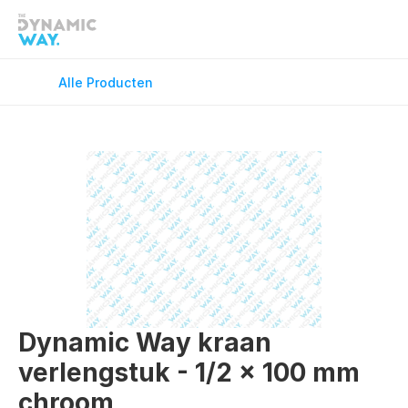
Douchekranen
Douchevloe
Fonteinkranen
GreenFlex
Alle Producten
Keukenkranen
Onderdele
Spiegels
Toilet Acce
Vloerverwarming
Wandcloset
Wastafelkranen
Wastafel T
Dynamic Way kraan 
verlengstuk - 1/2 x 100 mm 
chroom