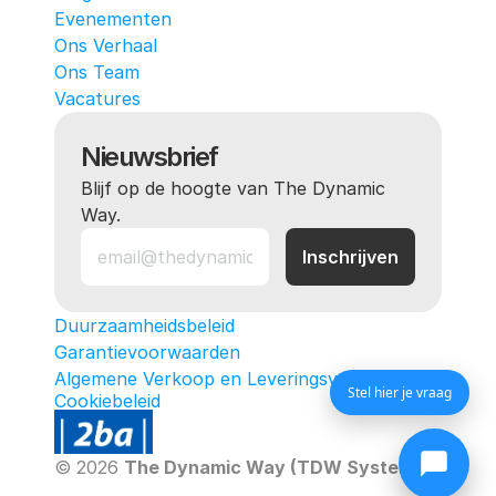
Evenementen
Ons Verhaal
Ons Team
Vacatures
Nieuwsbrief
Blijf op de hoogte van The Dynamic 
Way.
Duurzaamheidsbeleid
Garantievoorwaarden
Algemene Verkoop en Leveringsvoorwaarden
Stel hier je vraag
Cookiebeleid
© 2026 
The Dynamic Way (TDW Systems)
. All ri