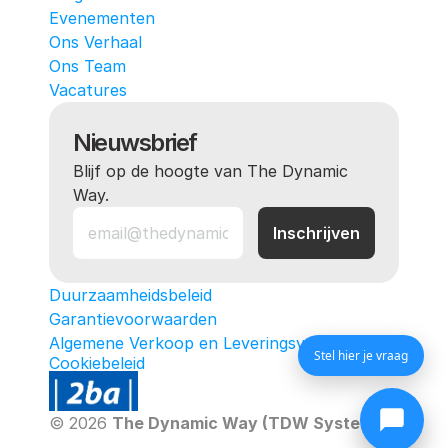
Evenementen
Ons Verhaal
Ons Team
Vacatures
Nieuwsbrief
Blijf op de hoogte van The Dynamic 
Way.
Duurzaamheidsbeleid
Garantievoorwaarden
Algemene Verkoop en Leveringsvoorwaarden
Stel hier je vraag
Cookiebeleid
© 2026 
The Dynamic Way (TDW Systems)
. All ri