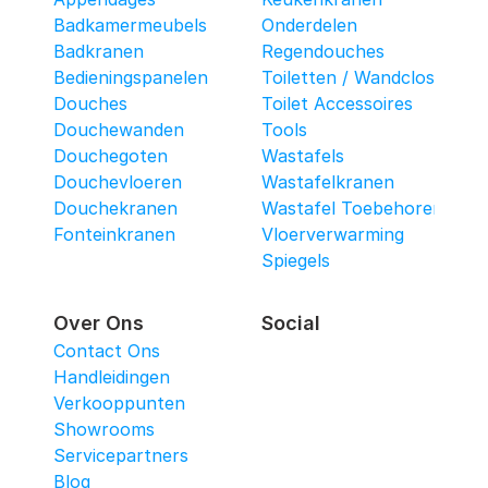
Badkamermeubels
Onderdelen
Badkranen
Regendouches
Bedieningspanelen
Toiletten / Wandcloset
Douches
Toilet Accessoires
Douchewanden
Tools
Douchegoten
Wastafels
Douchevloeren
Wastafelkranen
Douchekranen
Wastafel Toebehoren
Fonteinkranen
Vloerverwarming
Spiegels
Over Ons
Social
Contact Ons
Handleidingen
Verkooppunten
Showrooms
Servicepartners
Blog