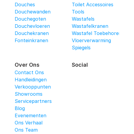
Douches
Toilet Accessoires
Douchewanden
Tools
Douchegoten
Wastafels
Douchevloeren
Wastafelkranen
Douchekranen
Wastafel Toebehoren
Fonteinkranen
Vloerverwarming
Spiegels
Over Ons
Social
Contact Ons
Handleidingen
Verkooppunten
Showrooms
Servicepartners
Blog
Evenementen
Ons Verhaal
Ons Team