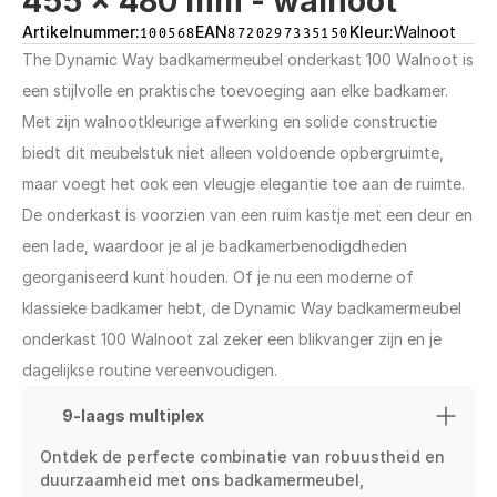
455 x 480 mm - walnoot
Artikelnummer:
100568
EAN
8720297335150
Kleur:
Walnoot
The Dynamic Way badkamermeubel onderkast 100 Walnoot is 
een stijlvolle en praktische toevoeging aan elke badkamer. 
Met zijn walnootkleurige afwerking en solide constructie 
biedt dit meubelstuk niet alleen voldoende opbergruimte, 
maar voegt het ook een vleugje elegantie toe aan de ruimte. 
De onderkast is voorzien van een ruim kastje met een deur en 
een lade, waardoor je al je badkamerbenodigdheden 
georganiseerd kunt houden. Of je nu een moderne of 
klassieke badkamer hebt, de Dynamic Way badkamermeubel 
onderkast 100 Walnoot zal zeker een blikvanger zijn en je 
dagelijkse routine vereenvoudigen.
9-laags multiplex
Ontdek de perfecte combinatie van robuustheid en 
duurzaamheid met ons badkamermeubel, 