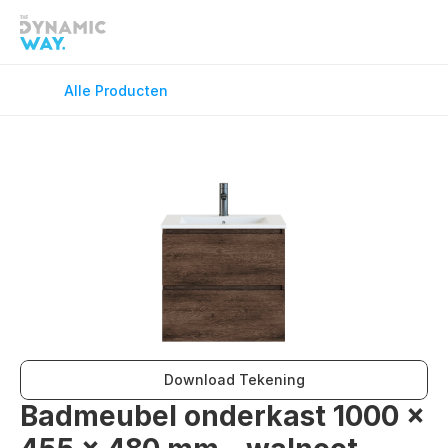
Douchekranen
Douchevloe
Fonteinkranen
GreenFlex
Alle Producten
Keukenkranen
Onderdele
Spiegels
Toilet Acce
Vloerverwarming
Wandcloset
Wastafelkranen
Wastafel T
Download Tekening
Badmeubel onderkast 1000 x 