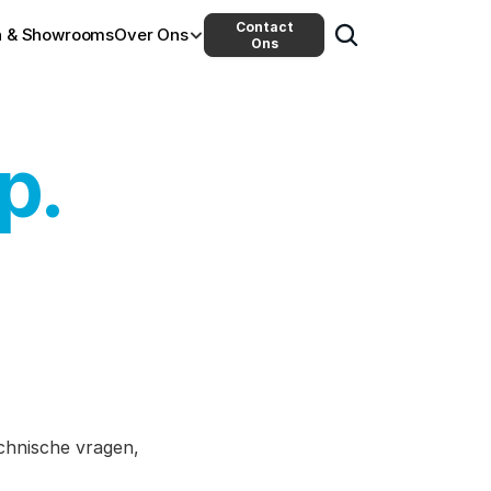
Contact
n & Showrooms
Over Ons
Ons
p.
chnische vragen, 