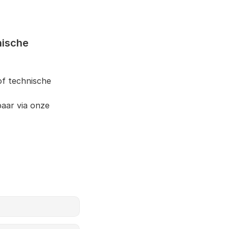
ische 
f technische 
Deze zijn ook online beschikbaar via onze 