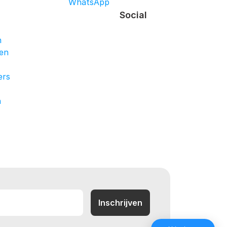
WhatsApp
Social
n
en
ers
n