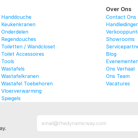
Over Ons
Handdouche
Contact Ons
Keukenkranen
Handleidinge
Onderdelen
Verkooppunt
Regendouches
Showrooms
Toiletten / Wandcloset
Servicepartn
Toilet Accessoires
Blog
Tools
Evenemente
Wastafels
Ons Verhaal
Wastafelkranen
Ons Team
Wastafel Toebehoren
Vacatures
Vloerverwarming
Spiegels
ay.