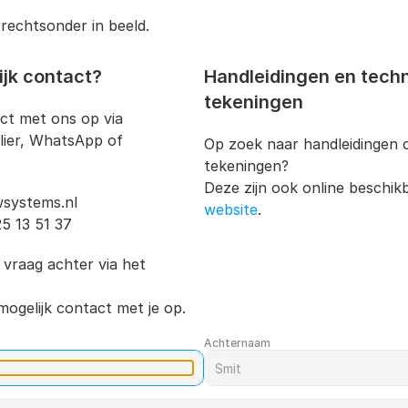
 rechtsonder in beeld.
ijk contact?
Handleidingen en techn
tekeningen
t met ons op via 
ier, WhatsApp of 
Op zoek naar handleidingen o
tekeningen?
systems.nl
website
.
25 13 51 37
 vraag achter via het 
ogelijk contact met je op.
Achternaam